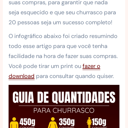
suas compras, para garantir que nada
seja esquecido e que seu churrasco para
20 pessoas seja um sucesso completo!
O infográfico abaixo foi criado resumindo
todo esse artigo para que você tenha
facilidade na hora de fazer suas compras.
Você pode tirar um print ou
fazer o
download
para consultar quando quiser.