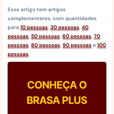
Esse artigo tem artigos
complementares, com quantidades
para
10 pessoas
,
30 pessoas
,
40
pessoas
,
50 pessoas
,
60 pessoas
,
70
pessoas
,
80 pessoas
,
90 pessoas
e
100
pessoas
.
CONHEÇA O
BRASA PLUS