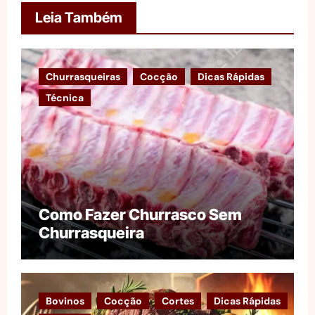
Leia Também
Churrasqueiras
Cocção
Dicas Rápidas
Técnica
Como Fazer Churrasco Sem
Churrasqueira
Bovinos
Cocção
Cortes
Dicas Rápidas