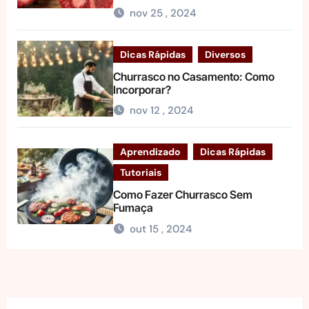
nov 25 , 2024
Dicas Rápidas
Diversos
Churrasco no Casamento: Como
Incorporar?
nov 12 , 2024
Aprendizado
Dicas Rápidas
Tutoriais
Como Fazer Churrasco Sem
Fumaça
out 15 , 2024