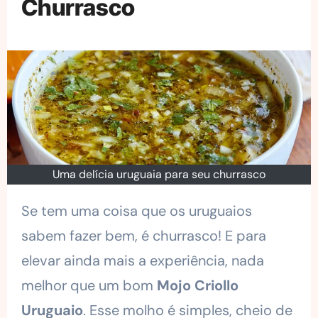
Churrasco
Uma delícia uruguaia para seu churrasco
Se tem uma coisa que os uruguaios
sabem fazer bem, é churrasco! E para
elevar ainda mais a experiência, nada
melhor que um bom
Mojo Criollo
Uruguaio
. Esse molho é simples, cheio de