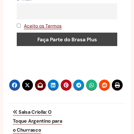
Aceito os Termos
Navegação
Salsa Criolla: O
de
Toque Argentino para
o Churrasco
Post