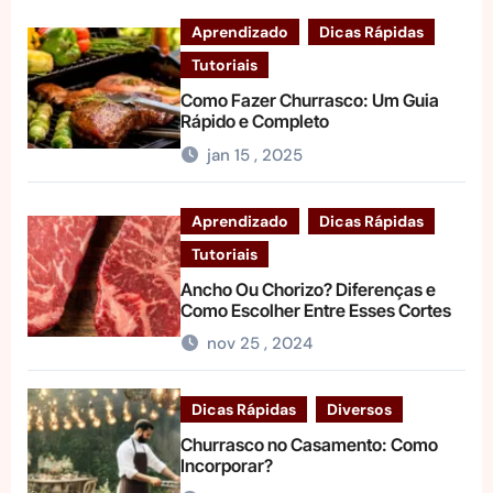
Aprendizado
Dicas Rápidas
Tutoriais
Como Fazer Churrasco: Um Guia
Rápido e Completo
jan 15 , 2025
Aprendizado
Dicas Rápidas
Tutoriais
Ancho Ou Chorizo? Diferenças e
Como Escolher Entre Esses Cortes
nov 25 , 2024
Dicas Rápidas
Diversos
Churrasco no Casamento: Como
Incorporar?