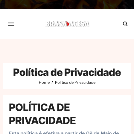
Skip
to
content
Política de Privacidade
Home
Política de Privacidade
POLÍTICA DE
PRIVACIDADE
Esta política é efetiva a partir de 09 de Maio de