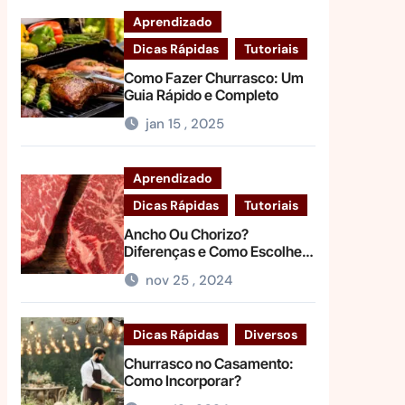
Aprendizado
Dicas Rápidas
Tutoriais
Como Fazer Churrasco: Um
Guia Rápido e Completo
jan 15 , 2025
Aprendizado
Dicas Rápidas
Tutoriais
Ancho Ou Chorizo?
Diferenças e Como Escolher
Entre Esses Cortes
nov 25 , 2024
Dicas Rápidas
Diversos
Churrasco no Casamento:
Como Incorporar?