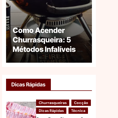
Como Acender
Jogo 
Churrasqueira: 5
Churr
Métodos Infalíveis e
Melho
Seguros
Place
Dicas Rápidas
Churrasqueiras
Cocção
Dicas Rápidas
Técnica