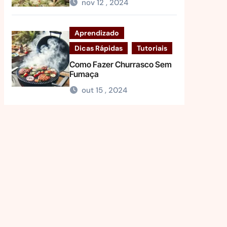
nov 12 , 2024
Aprendizado
Dicas Rápidas
Tutoriais
Como Fazer Churrasco Sem
Fumaça
out 15 , 2024