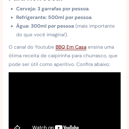
Cerveja:
3 garrafas por pessoa
.
Refrigerante:
500ml por pessoa
.
Água:
300ml por pessoa
(mais importante
do que você imagina!).
O canal do Youtube
BBQ Em Casa
ensina uma
ótima receita de caipirinha para churrasco, que
pode ser útil como aperitivo. Confira abaixo: