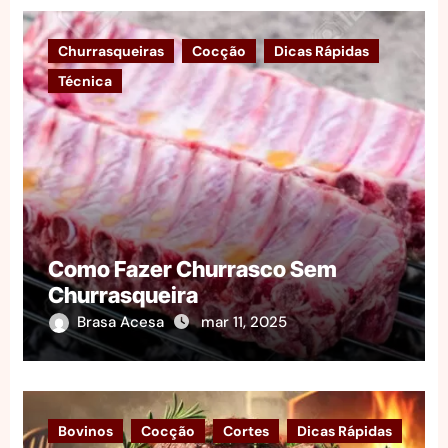
Churrasqueiras
Cocção
Dicas Rápidas
Técnica
Como Fazer Churrasco Sem
Churrasqueira
Brasa Acesa
mar 11, 2025
Bovinos
Cocção
Cortes
Dicas Rápidas