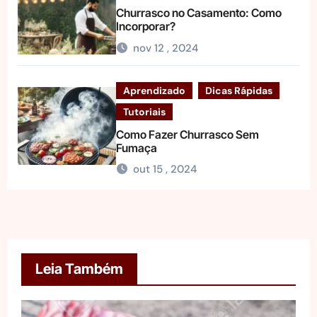
Churrasco no Casamento: Como
Incorporar?
nov 12 , 2024
Aprendizado
Dicas Rápidas
Tutoriais
Como Fazer Churrasco Sem
Fumaça
out 15 , 2024
Leia Também