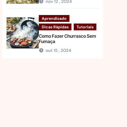
nov 12 , 2024
Aprendizado
Dicas Rápidas
Tutoriais
Como Fazer Churrasco Sem
Fumaça
out 15 , 2024