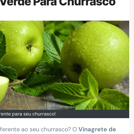
 Verde Para Churrasco
ente para seu churrasco!
iferente ao seu churrasco? O
Vinagrete de