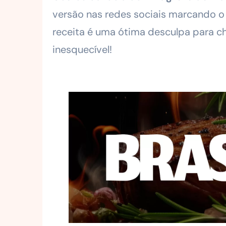
versão nas redes sociais marcando 
receita é uma ótima desculpa para c
inesquecível!