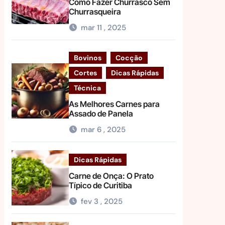
Como Fazer Churrasco Sem
Churrasqueira
mar 11 , 2025
Bovinos
Cocção
Cortes
Dicas Rápidas
Técnica
As Melhores Carnes para
Assado de Panela
mar 6 , 2025
Dicas Rápidas
Carne de Onça: O Prato
Típico de Curitiba
fev 3 , 2025