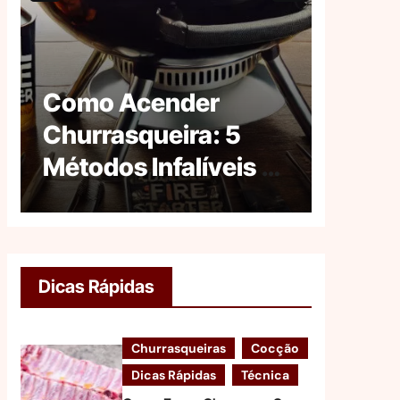
Como Acender
Jogo 
Churrasqueira: 5
Churr
Métodos Infalíveis e
Melho
Seguros
Place
Dicas Rápidas
Churrasqueiras
Cocção
Dicas Rápidas
Técnica