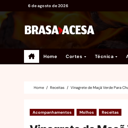
Skip
6 de agosto de 2026
to
content
Home
Cortes
Técnica
Home
Receitas
Vinagrete de Maçã Verde Para Ch
Acompanhamentos
Molhos
Receitas