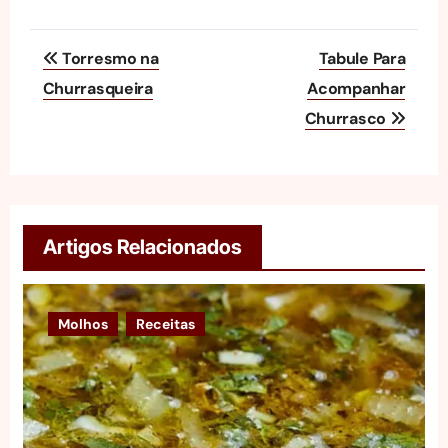
Navegação
Torresmo na
Tabule Para
de
Churrasqueira
Acompanhar
Churrasco
Post
Artigos Relacionados
Molhos
Receitas