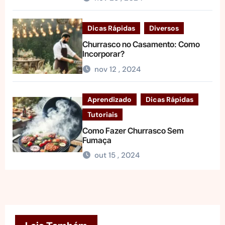
Dicas Rápidas
Diversos
Churrasco no Casamento: Como
Incorporar?
nov 12 , 2024
Aprendizado
Dicas Rápidas
Tutoriais
Como Fazer Churrasco Sem
Fumaça
out 15 , 2024